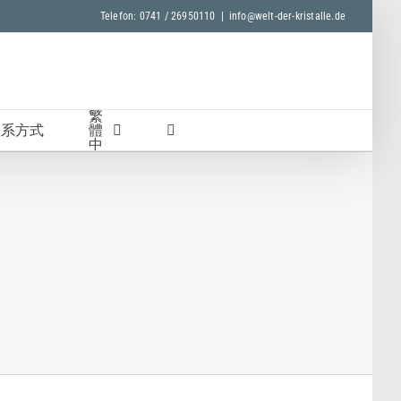
Telefon: 0741 / 26950110
|
info@welt-der-kristalle.de
联系方式