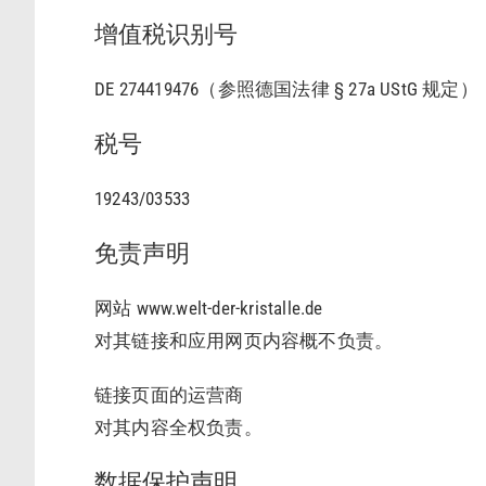
增值税识别号
DE 274419476（参照德国法律 § 27a UStG 规定）
税号
19243/03533
免责声明
网站 www.welt-der-kristalle.de
对其链接和应用网页内容概不负责。
链接页面的运营商
对其内容全权负责。
数据保护声明