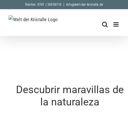
Skip
Telefon: 0741 / 26950110
|
info@welt-der-kristalle.de
to
content
Descubrir maravillas de
la naturaleza