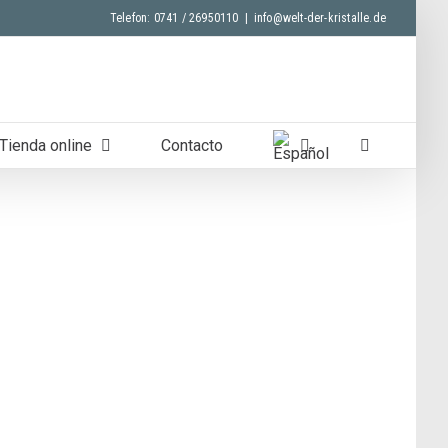
Telefon: 0741 / 26950110
|
info@welt-der-kristalle.de
Tienda online
Contacto