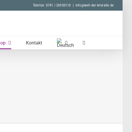
Telefon: 0741 / 26950110
|
info@welt-der-kristalle.de
hop
Kontakt