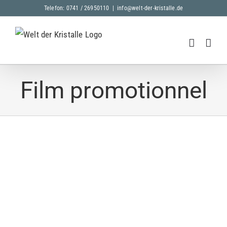
Skip
Telefon: 0741 / 26950110
|
info@welt-der-kristalle.de
to
content
Film promotionnel