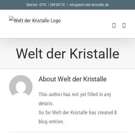
Skip
Telefon: 0741 / 26950110
|
info@welt-der-kristalle.de
to
content
Welt der Kristalle
About
Welt der Kristalle
This author has not yet filled in any
details.
So far Welt der Kristalle has created 8
blog entries.